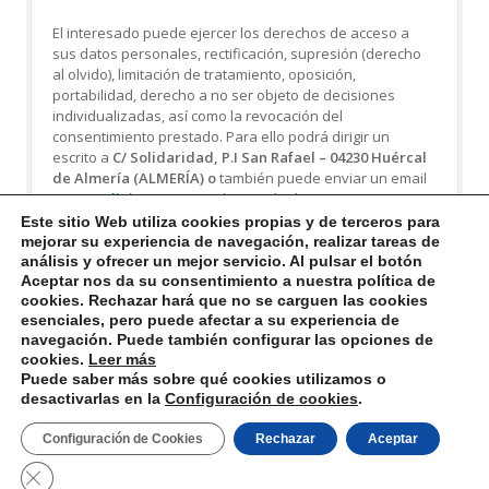
El interesado puede ejercer los derechos de acceso a
sus datos personales, rectificación, supresión (derecho
al olvido), limitación de tratamiento, oposición,
portabilidad, derecho a no ser objeto de decisiones
individualizadas, así como la revocación del
consentimiento prestado. Para ello podrá dirigir un
escrito a
C/ Solidaridad, P.I San Rafael – 04230 Huércal
de Almería (ALMERÍA) o
también puede enviar un email
a
ctm@clinicatm.com
,
adjuntando documento que
acredite su identidad. Además, el interesado puede
Este sitio Web utiliza cookies propias y de terceros
para
dirigirse a la Autoridad de Control en materia de
mejorar su experiencia de navegación, realizar tareas de
Protección de Datos competente para obtener
análisis y ofrecer un mejor servicio. Al pulsar el botón
Aceptar nos da su consentimiento a nuestra política de
información adicional o presentar una reclamación.
cookies. Rechazar hará que no se carguen las cookies
esenciales, pero puede afectar a su experiencia de
navegación. Puede también configurar las opciones de
cookies
.
Leer más
Puede saber más sobre qué cookies utilizamos o
desactivarlas en la
Configuración de cookies
.
Aviso Legal
Política de Privacidad
Política de Cookies
Configuración de Cookies
Rechazar
Aceptar
Políica de Calidad Medioambiental
Cerrar el banner de cookies RGPD
© 2023 Clínica Tecnológica Médica