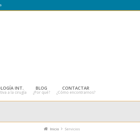
a
LOGÍA INT.
BLOG
CONTACTAR
tiva a la cirugía
¿Por qué?
¿Cómo encontrarnos?
Inicio
Servicios