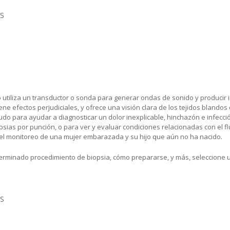
S
 utiliza un transductor o sonda para generar ondas de sonido y producir 
tiene efectos perjudiciales, y ofrece una visión clara de los tejidos bland
enudo para ayudar a diagnosticar un dolor inexplicable, hinchazón e infecc
sias por punción, o para ver y evaluar condiciones relacionadas con el f
el monitoreo de una mujer embarazada y su hijo que aún no ha nacido.
eterminado procedimiento de biopsia, cómo prepararse, y más, seleccione 
S