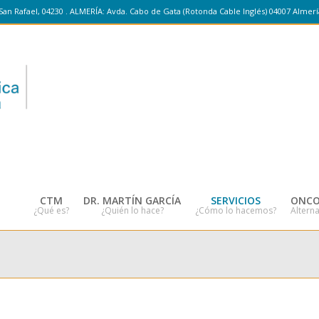
San Rafael, 04230 . ALMERÍA: Avda. Cabo de Gata (Rotonda Cable Inglés) 04007 Almerí
CTM
DR. MARTÍN GARCÍA
SERVICIOS
ONCO
¿Qué es?
¿Quién lo hace?
¿Cómo lo hacemos?
Alterna