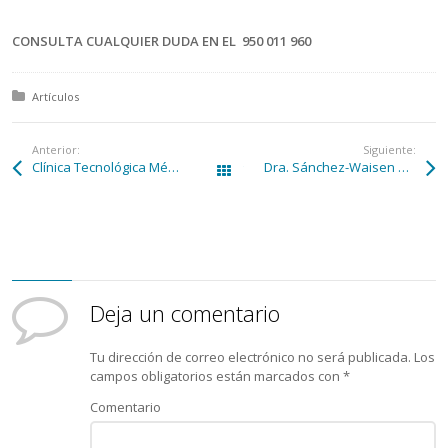
CONSULTA CUALQUIER DUDA EN EL 950 011 960
Posted in:
Artículos
Anterior:
Siguiente:
Clínica Tecnológica Médica, pone en marcha la Unidad de Oncología Intervencionista pionera en Andalucía
Dra. Sánchez-Waisen Hernandez
Todas las entradas
Deja un comentario
Tu dirección de correo electrónico no será publicada.
Los
campos obligatorios están marcados con
*
Comentario