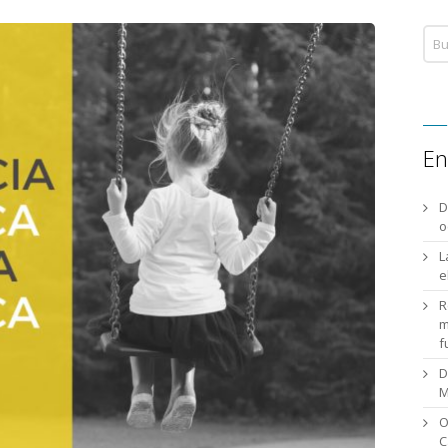
En
D
o
L
e
R
m
f
D
M
O
C