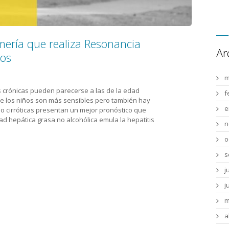
lmería que realiza Resonancia
Ar
ños
m
as crónicas pueden parecerse a las de la edad
f
e los niños son más sensibles pero también hay
e
no cirróticas presentan un mejor pronóstico que
ad hepática grasa no alcohólica emula la hepatitis
n
o
s
j
j
m
a