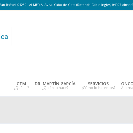
San Rafael, 04230 . ALMERÍA: Avda. Cabo de Gata (Rotonda Cable Inglés) 04007 Almerí
CTM
DR. MARTÍN GARCÍA
SERVICIOS
ONCO
¿Qué es?
¿Quién lo hace?
¿Cómo lo hacemos?
Alterna