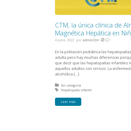
CTM, la única clínica de A
Magnética Hepática en Ni
4 junio, 2022
por
adminCtm
En la población pediátrica las hepatopatí
adulta pero hay muchas diferencias porqu
que decir que las hepatopatías infantiles 
aquellos adultos con cirrosis. La enfermed
alcohólica […]
Posted in:
Sin categoría
Tagged with:
Hepatopatía infantil
Leer más