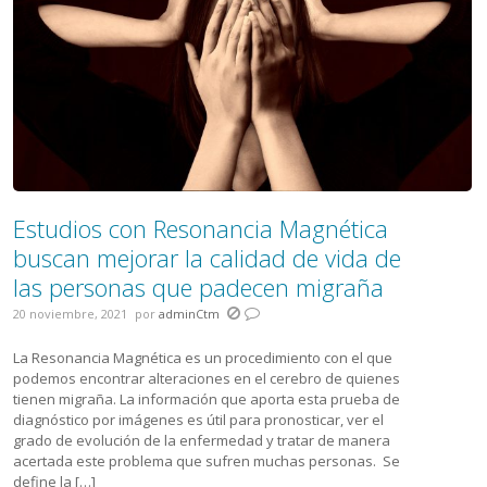
Estudios con Resonancia Magnética
buscan mejorar la calidad de vida de
las personas que padecen migraña
20 noviembre, 2021
por
adminCtm
La Resonancia Magnética es un procedimiento con el que
podemos encontrar alteraciones en el cerebro de quienes
tienen migraña. La información que aporta esta prueba de
diagnóstico por imágenes es útil para pronosticar, ver el
grado de evolución de la enfermedad y tratar de manera
acertada este problema que sufren muchas personas. Se
define la […]