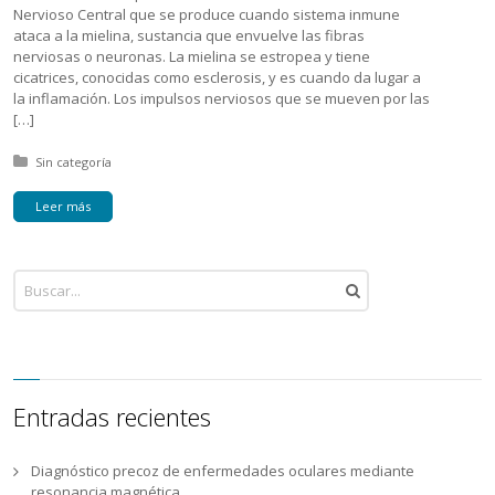
Nervioso Central que se produce cuando sistema inmune
ataca a la mielina, sustancia que envuelve las fibras
nerviosas o neuronas. La mielina se estropea y tiene
cicatrices, conocidas como esclerosis, y es cuando da lugar a
la inflamación. Los impulsos nerviosos que se mueven por las
[…]
Posted in:
Sin categoría
Leer más
Entradas recientes
Diagnóstico precoz de enfermedades oculares mediante
resonancia magnética