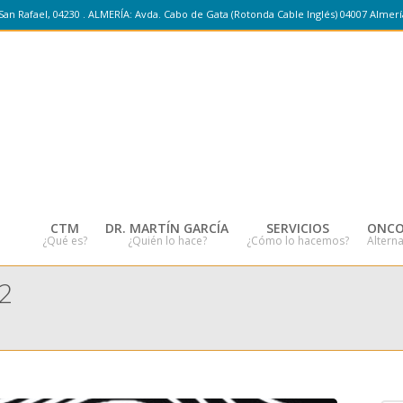
San Rafael, 04230 . ALMERÍA: Avda. Cabo de Gata (Rotonda Cable Inglés) 04007 Almerí
CTM
DR. MARTÍN GARCÍA
SERVICIOS
ONCO
¿Qué es?
¿Quién lo hace?
¿Cómo lo hacemos?
Alterna
2