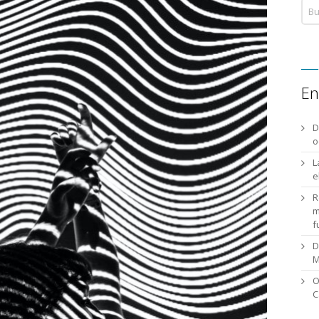
En
D
o
L
e
R
m
f
D
M
O
C