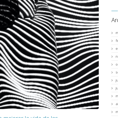
Ar
m
f
e
n
o
s
j
j
m
a
m