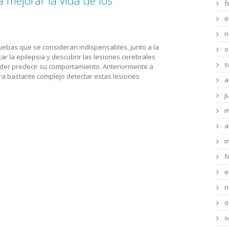
mejorar la vida de los
f
e
n
uebas que se consideran indispensables, junto a la
o
r la epilepsia y descubrir las lesiones cerebrales
s
poder predecir su comportamiento. Anteriormente a
era bastante complejo detectar estas lesiones
a
j
m
a
m
f
e
n
o
s