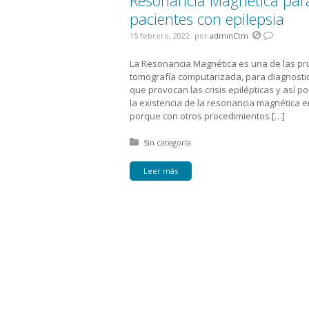
Resonancia Magnética para 
pacientes con epilepsia
15 febrero, 2022
por
adminCtm
La Resonancia Magnética es una de las pr
tomografía computarizada, para diagnostica
que provocan las crisis epilépticas y así 
la existencia de la resonancia magnética 
porque con otros procedimientos […]
Posted in:
Sin categoría
Leer más