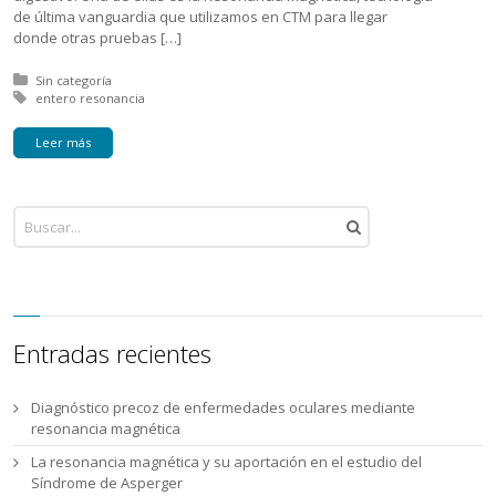
de última vanguardia que utilizamos en CTM para llegar
donde otras pruebas […]
Posted in:
Sin categoría
Tagged with:
entero resonancia
Leer más
Entradas recientes
Diagnóstico precoz de enfermedades oculares mediante
resonancia magnética
La resonancia magnética y su aportación en el estudio del
Síndrome de Asperger