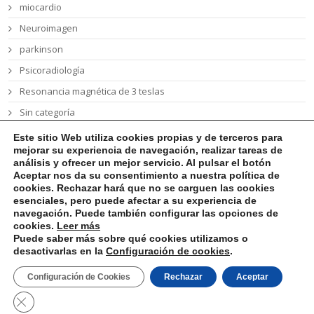
miocardio
Neuroimagen
parkinson
Psicoradiología
Resonancia magnética de 3 teslas
Sin categoría
síndrome Wolfram
Este sitio Web utiliza cookies propias y de terceros
para
mejorar su experiencia de navegación, realizar tareas de
talón de Aquiles
análisis y ofrecer un mejor servicio. Al pulsar el botón
tumor cerebral
Aceptar nos da su consentimiento a nuestra política de
cookies. Rechazar hará que no se carguen las cookies
esenciales, pero puede afectar a su experiencia de
navegación. Puede también configurar las opciones de
cookies
.
Leer más
Puede saber más sobre qué cookies utilizamos o
desactivarlas en la
Configuración de cookies
.
Aviso Legal
Política de Privacidad
Política de Cookies
Configuración de Cookies
Rechazar
Aceptar
Políica de Calidad Medioambiental
Cerrar el banner de cookies RGPD
© 2023 Clínica Tecnológica Médica