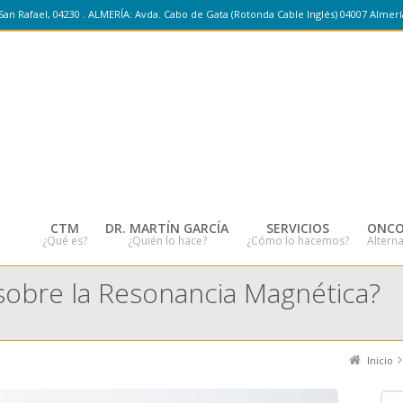
San Rafael, 04230 . ALMERÍA: Avda. Cabo de Gata (Rotonda Cable Inglés) 04007 Almerí
CTM
DR. MARTÍN GARCÍA
SERVICIOS
ONCO
¿Qué es?
¿Quién lo hace?
¿Cómo lo hacemos?
Alterna
sobre la Resonancia Magnética?
Inicio