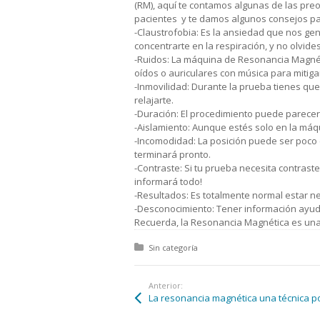
(RM), aquí te contamos algunas de las pr
pacientes y te damos algunos consejos p
-Claustrofobia: Es la ansiedad que nos gen
concentrarte en la respiración, y no olvi
-Ruidos: La máquina de Resonancia Magnéti
oídos o auriculares con música para mitigar
-Inmovilidad: Durante la prueba tienes que
relajarte.
-Duración: El procedimiento puede parecer 
-Aislamiento: Aunque estés solo en la máqu
-Incomodidad: La posición puede ser poco 
terminará pronto.
-Contraste: Si tu prueba necesita contraste
informará todo!
-Resultados: Es totalmente normal estar ne
-Desconocimiento: Tener información ayu
Recuerda, la Resonancia Magnética es una
Posted in:
Sin categoría
Anterior: