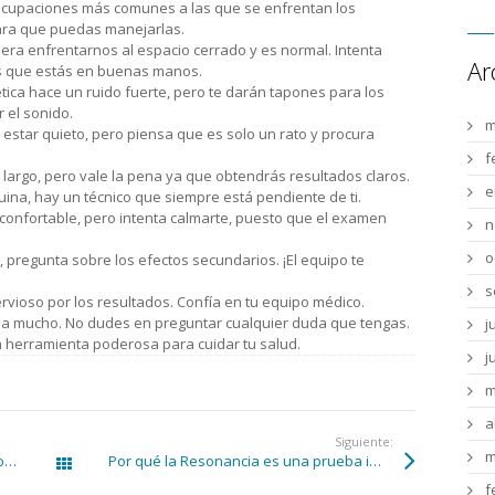
eocupaciones más comunes a las que se enfrentan los
ara que puedas manejarlas.
era enfrentarnos al espacio cerrado y es normal. Intenta
Ar
des que estás en buenas manos.
ca hace un ruido fuerte, pero te darán tapones para los
 el sonido.
m
 estar quieto, pero piensa que es solo un rato y procura
f
largo, pero vale la pena ya que obtendrás resultados claros.
e
ina, hay un técnico que siempre está pendiente de ti.
confortable, pero intenta calmarte, puesto que el examen
n
o
, pregunta sobre los efectos secundarios. ¡El equipo te
s
rvioso por los resultados. Confía en tu equipo médico.
da mucho. No dudes en preguntar cualquier duda que tengas.
j
 herramienta poderosa para cuidar tu salud.
j
m
a
Siguiente:
m
La resonancia magnética una técnica poderosa para detectar y controlar la neoangiogénesis tumoral en los cánceres
Por qué la Resonancia es una prueba importante para diagnosticar de manera precoz el parkinson
Todas las entradas
f