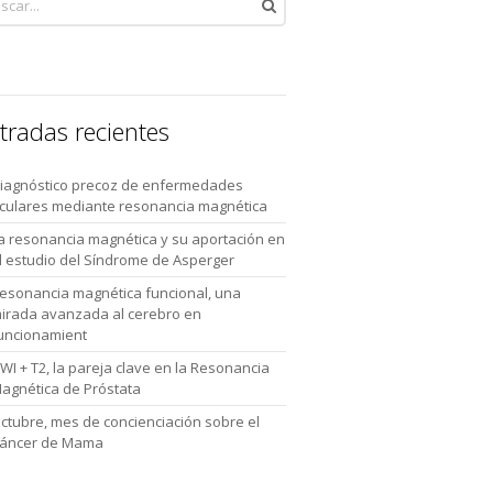
tradas recientes
iagnóstico precoz de enfermedades
culares mediante resonancia magnética
a resonancia magnética y su aportación en
l estudio del Síndrome de Asperger
esonancia magnética funcional, una
irada avanzada al cerebro en
uncionamient
WI + T2, la pareja clave en la Resonancia
agnética de Próstata
ctubre, mes de concienciación sobre el
áncer de Mama