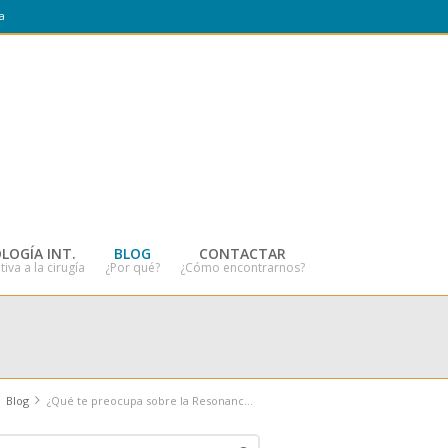
a
LOGÍA INT.
BLOG
CONTACTAR
tiva a la cirugía
¿Por qué?
¿Cómo encontrarnos?
Blog
¿Qué te preocupa sobre la Resonancia Magnética?