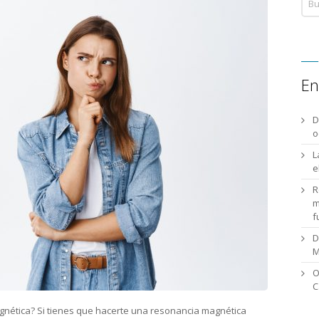
En
D
o
L
e
R
m
f
D
M
O
C
nética? Si tienes que hacerte una resonancia magnética