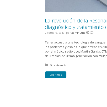
La revolución de la Resona
diagnóstico y tratamiento
7 octubre, 2019
por
adminCtm
Tener acceso a una tecnología de vanguard
los pacientes y eso es lo que ofrece en Alm
por el médico radiólogo, Martín García. C
de 3 teslas de última generación con múltip
Posted in:
Sin categoría
Leer más