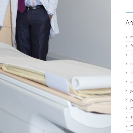
Ar
m
f
e
n
o
s
j
j
m
a
m