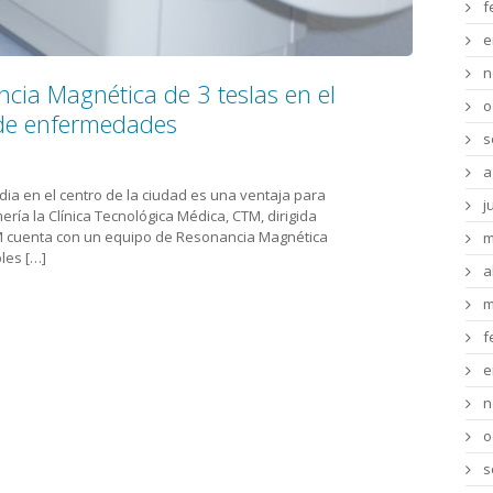
f
e
n
ncia Magnética de 3 teslas en el
o
 de enfermedades
s
a
ia en el centro de la ciudad es una ventaja para
j
ería la Clínica Tecnológica Médica, CTM, dirigida
TM cuenta con un equipo de Resonancia Magnética
m
les […]
a
m
f
e
n
o
s