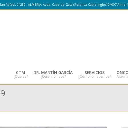
San Rafael, 04230 . ALMERÍA: Avda. Cabo de Gata (Rotonda Cable Inglés) 04007 Almerí
CTM
DR. MARTÍN GARCÍA
SERVICIOS
ONCO
¿Qué es?
¿Quién lo hace?
¿Cómo lo hacemos?
Alterna
19