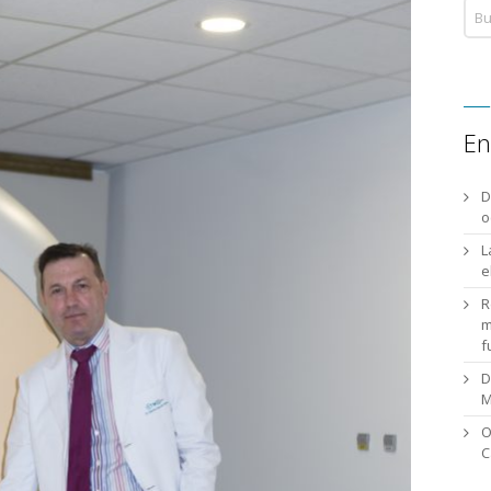
En
D
o
L
e
R
m
f
D
M
O
C