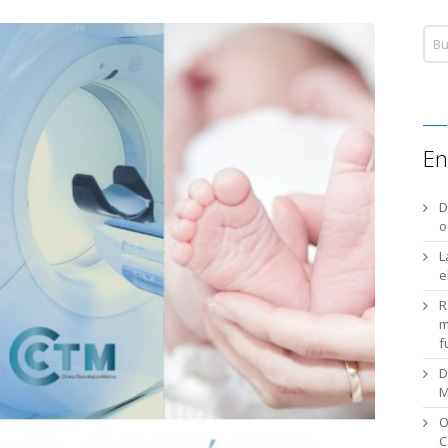
En
D
o
L
e
R
m
f
D
M
O
C