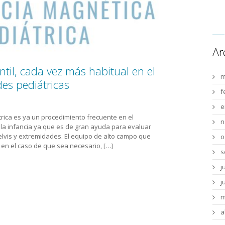
Ar
til, cada vez más habitual en el
m
es pediátricas
f
e
rica es ya un procedimiento frecuente en el
n
la infancia ya que es de gran ayuda para evaluar
lvis y extremidades. El equipo de alto campo que
o
en el caso de que sea necesario, […]
s
j
j
m
a