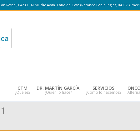
San Rafael, 04230 . ALMERÍA: Avda. Cabo de Gata (Rotonda Cable Inglés) 04007 Almerí
CTM
DR. MARTÍN GARCÍA
SERVICIOS
ONCO
¿Qué es?
¿Quién lo hace?
¿Cómo lo hacemos?
Alterna
21