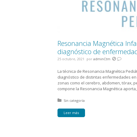
Resonancia Magnética Infan
diagnóstico de enfermedad
25 octubre, 2021
por
adminCtm
La técnica de Resonancia Magnética Pediát
diagnóstico de distintas enfermedades en 
zonas como el cerebro, abdomen, tórax, pe
compone la Resonancia Magnética aporta, 
Posted in:
Sin categoría
Leer más