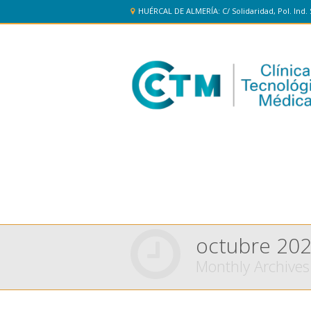
HUÉRCAL DE ALMERÍA: C/ Solidaridad, Pol. Ind. 
octubre 20
Monthly Archives
You are here: