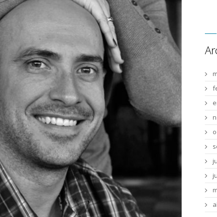
Ar
m
f
e
n
o
s
j
j
m
a