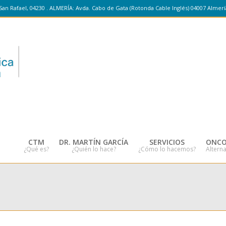
San Rafael, 04230 . ALMERÍA: Avda. Cabo de Gata (Rotonda Cable Inglés) 04007 Almerí
CTM
DR. MARTÍN GARCÍA
SERVICIOS
ONCO
¿Qué es?
¿Quién lo hace?
¿Cómo lo hacemos?
Alterna