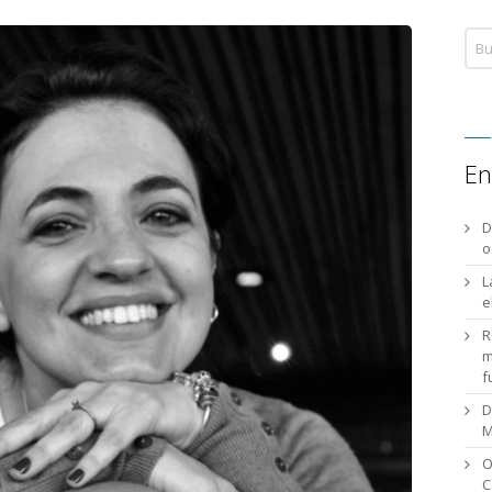
En
D
o
L
e
R
m
f
D
M
O
C