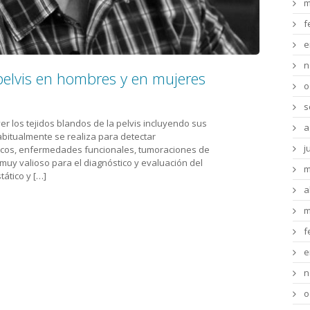
m
f
e
n
elvis en hombres y en mujeres
o
s
r los tejidos blandos de la pelvis incluyendo sus
a
bitualmente se realiza para detectar
j
icos, enfermedades funcionales, tumoraciones de
muy valioso para el diagnóstico y evaluación del
m
stático y […]
a
m
f
e
n
o