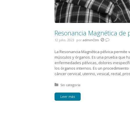
Resonancia Magnética de p
12 julio, 2023
por
adminCtm
La Resonancia Magnética pélvica permite ve
músculos y órganos. Es una prueba que ha
enfermedades pélvicas, dolores inespecíf
los órganos internos. Es un procedimiento 
cáncer cervical, uterino, vesical, rectal, pro
Posted in:
Sin categoría
Leer más