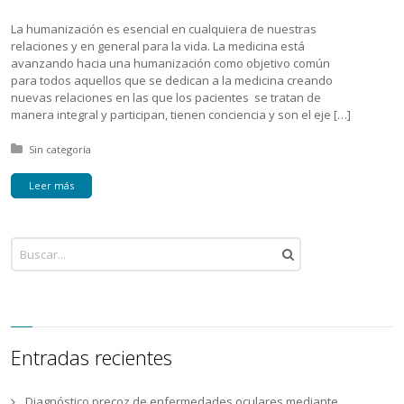
La humanización es esencial en cualquiera de nuestras
relaciones y en general para la vida. La medicina está
avanzando hacia una humanización como objetivo común
para todos aquellos que se dedican a la medicina creando
nuevas relaciones en las que los pacientes se tratan de
manera integral y participan, tienen conciencia y son el eje […]
Posted in:
Sin categoría
Leer más
Entradas recientes
Diagnóstico precoz de enfermedades oculares mediante