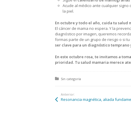
Sigue el
calendario de mamografías
Acude al médico ante cualquier signo d
la piel.
En octubre y todo el año, cuida tu salud
El cáncer de mama no espera. Y la prevenc
diagnóstico por imagen, queremos recordar
formas parte de un grupo de riesgo o si tu 
ser clave para un diagnóstico temprano
En este octubre rosa, te invitamos a toma
prioridad. Tu salud mamaria merece aten
Posted in:
Sin categoría
Anterior: