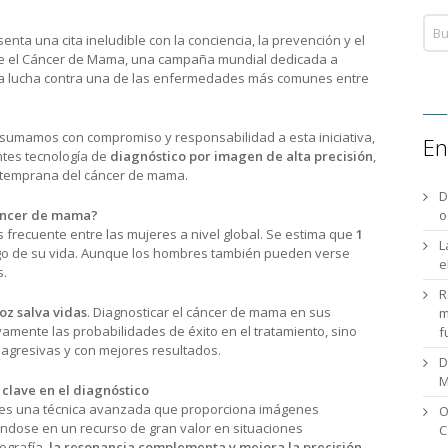
enta una cita ineludible con la conciencia, la prevención y el
re el Cáncer de Mama, una campaña mundial dedicada a
n la lucha contra una de las enfermedades más comunes entre
 sumamos con compromiso y responsabilidad a esta iniciativa,
En
ntes tecnología de
diagnóstico por imagen de alta precisión
,
 temprana del cáncer de mama.
D
cáncer de mama?
o
 frecuente entre las mujeres a nivel global. Se estima que
1
L
argo de su vida. Aunque los hombres también pueden verse
e
s.
R
oz salva vidas
. Diagnosticar el cáncer de mama en sus
m
vamente las probabilidades de éxito en el tratamiento, sino
f
agresivas y con mejores resultados.
D
M
clave en el diagnóstico
es una técnica avanzada que proporciona imágenes
O
iéndose en un recurso de gran valor en situaciones
C
ografía,
la resonancia complementa y mejora la precisión