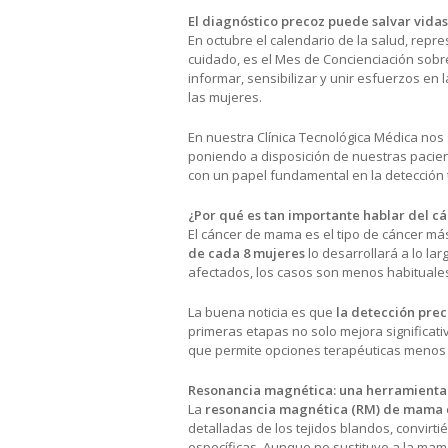
El diagnóstico precoz puede salvar vidas
En octubre el calendario de la salud, repres
cuidado, es el Mes de Concienciación sob
informar, sensibilizar y unir esfuerzos e
las mujeres.
En nuestra Clínica Tecnológica Médica nos
poniendo a disposición de nuestras pacie
con un papel fundamental en la detección
¿Por qué es tan importante hablar del 
El cáncer de mama es el tipo de cáncer más
de cada 8 mujeres
lo desarrollará a lo l
afectados, los casos son menos habituale
La buena noticia es que
la detección prec
primeras etapas no solo mejora significati
que permite opciones terapéuticas menos 
Resonancia magnética: una herramienta 
La
resonancia magnética (RM) de mama
detalladas de los tejidos blandos, convirt
específicas. Aunque no sustituye a la mam