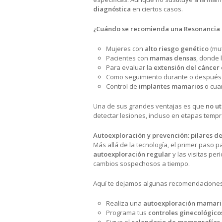
diagnóstica
en ciertos casos.
¿Cuándo se recomienda una Resonanci
Mujeres con
alto riesgo genético
(mut
Pacientes con
mamas densas
, donde
Para evaluar la
extensión del cáncer
Como seguimiento durante o después
Control de
implantes mamarios
o cua
Una de sus grandes ventajas es que
no ut
detectar lesiones, incluso en etapas temp
Autoexploración y prevención: pilares d
Más allá de la tecnología, el primer paso
autoexploración regular
y las visitas per
cambios sospechosos a tiempo.
Aquí te dejamos algunas recomendaciones
Realiza una
autoexploración mamari
Programa tus
controles ginecológico