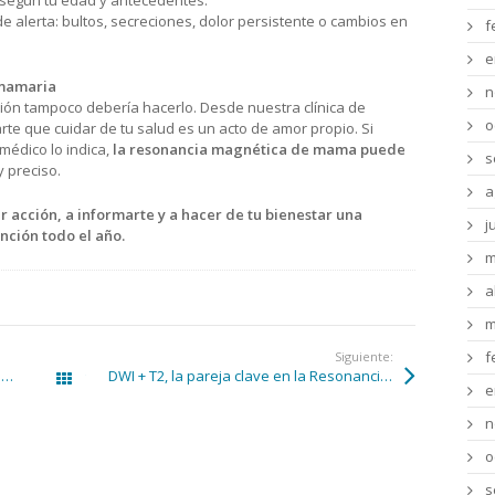
según tu edad y antecedentes.
e alerta: bultos, secreciones, dolor persistente o cambios en
f
e
 mamaria
n
ión tampoco debería hacerlo. Desde nuestra clínica de
o
te que cuidar de tu salud es un acto de amor propio. Si
médico lo indica,
la resonancia magnética de mama puede
s
y preciso.
a
r acción, a informarte y a hacer de tu bienestar una
j
ción todo el año.
m
a
m
f
Siguiente:
Resonancia magnética, aliada fundamental en el diagnóstico y evolución del Alzheimer
DWI + T2, la pareja clave en la Resonancia Magnética de Próstata
Todas las entradas
e
n
o
s