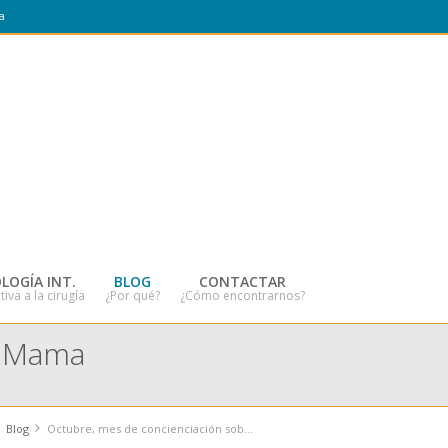
a
LOGÍA INT.
BLOG
CONTACTAR
tiva a la cirugía
¿Por qué?
¿Cómo encontrarnos?
e Mama
Blog
Octubre, mes de concienciación sobre el Cáncer de Mama