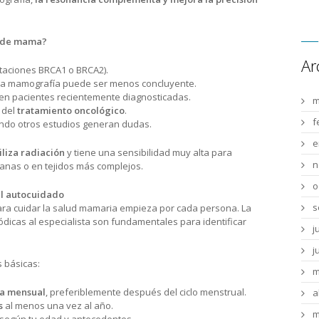
a de mama?
Ar
aciones BRCA1 o BRCA2).
 la mamografía puede ser menos concluyente.
en pacientes recientemente diagnosticadas.
m
 del
tratamiento oncológico
.
f
ndo otros estudios generan dudas.
e
iliza radiación
y tiene una sensibilidad muy alta para
n
ranas o en tejidos más complejos.
o
el autocuidado
s
 para cuidar la salud mamaria empieza por cada persona. La
iódicas al especialista son fundamentales para identificar
j
j
 básicas:
m
a mensual
, preferiblemente después del ciclo menstrual.
a
s
al menos una vez al año.
m