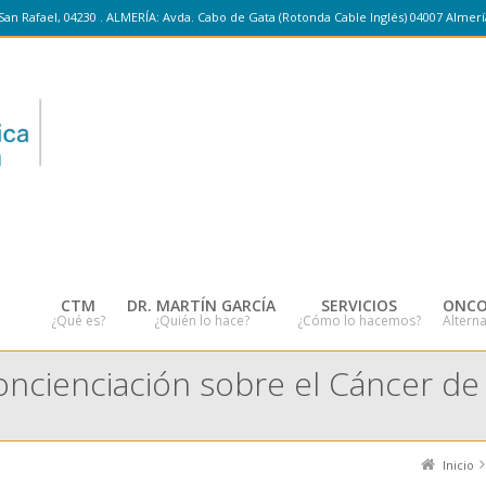
San Rafael, 04230 . ALMERÍA: Avda. Cabo de Gata (Rotonda Cable Inglés) 04007 Almerí
CTM
DR. MARTÍN GARCÍA
SERVICIOS
ONCO
¿Qué es?
¿Quién lo hace?
¿Cómo lo hacemos?
Alterna
oncienciación sobre el Cáncer d
Inicio