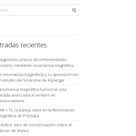
tradas recientes
iagnóstico precoz de enfermedades
culares mediante resonancia magnética
a resonancia magnética y su aportación en
l estudio del Síndrome de Asperger
esonancia magnética funcional, una
irada avanzada al cerebro en
uncionamient
WI + T2, la pareja clave en la Resonancia
agnética de Próstata
ctubre, mes de concienciación sobre el
áncer de Mama