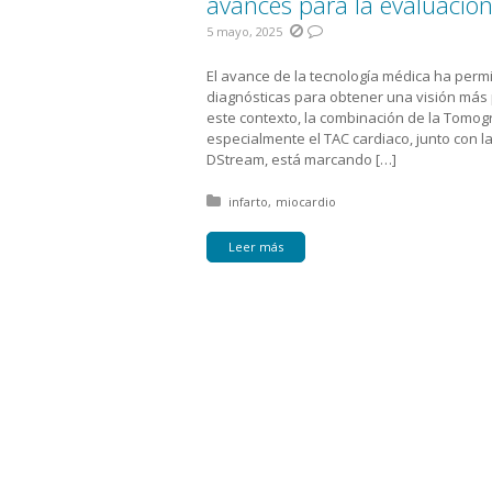
avances para la evaluación
5 mayo, 2025
El avance de la tecnología médica ha permi
diagnósticas para obtener una visión más p
este contexto, la combinación de la Tomog
especialmente el TAC cardiaco, junto con l
DStream, está marcando […]
Posted in:
infarto
miocardio
Leer más