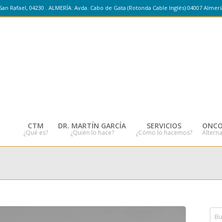
San Rafael, 04230 . ALMERÍA: Avda. Cabo de Gata (Rotonda Cable Inglés) 04007 Almerí
CTM
DR. MARTÍN GARCÍA
SERVICIOS
ONCO
¿Qué es?
¿Quién lo hace?
¿Cómo lo hacemos?
Alterna