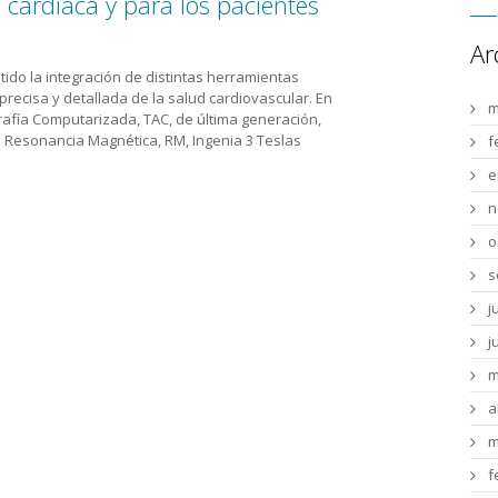
 cardíaca y para los pacientes
Ar
tido la integración de distintas herramientas
recisa y detallada de la salud cardiovascular. En
m
rafía Computarizada, TAC, de última generación,
a Resonancia Magnética, RM, Ingenia 3 Teslas
f
e
n
o
s
j
j
m
a
m
f