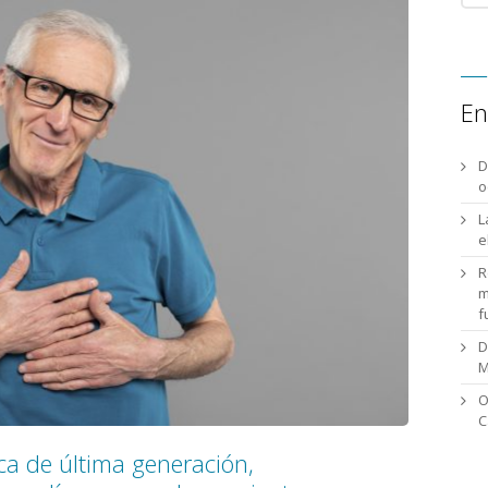
En
D
o
L
e
R
m
f
D
M
O
C
a de última generación,