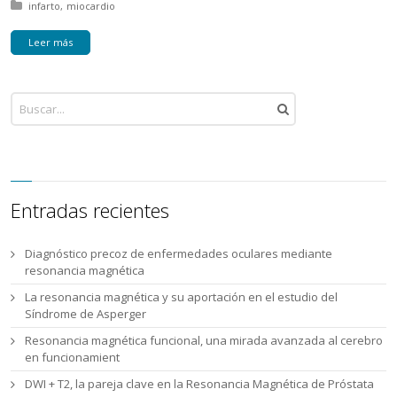
Posted in:
infarto
miocardio
Leer más
Entradas recientes
Diagnóstico precoz de enfermedades oculares mediante
resonancia magnética
La resonancia magnética y su aportación en el estudio del
Síndrome de Asperger
Resonancia magnética funcional, una mirada avanzada al cerebro
en funcionamient
DWI + T2, la pareja clave en la Resonancia Magnética de Próstata