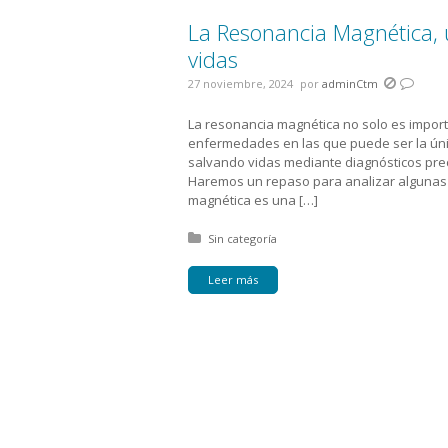
La Resonancia Magnética,
vidas
27 noviembre, 2024
por
adminCtm
La resonancia magnética no solo es import
enfermedades en las que puede ser la úni
salvando vidas mediante diagnósticos pre
Haremos un repaso para analizar algunas 
magnética es una […]
Posted in:
Sin categoría
Leer más