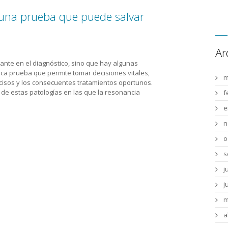
 una prueba que puede salvar
Ar
ante en el diagnóstico, sino que hay algunas
ca prueba que permite tomar decisiones vitales,
m
cisos y los consecuentes tratamientos oportunos.
de estas patologías en las que la resonancia
f
e
n
o
s
j
j
m
a