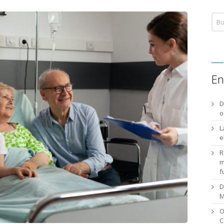
En
D
o
L
e
R
m
f
D
M
O
C