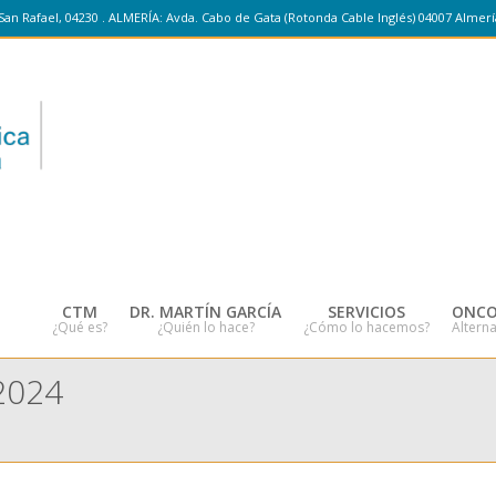
San Rafael, 04230 . ALMERÍA: Avda. Cabo de Gata (Rotonda Cable Inglés) 04007 Almerí
CTM
DR. MARTÍN GARCÍA
SERVICIOS
ONCO
¿Qué es?
¿Quién lo hace?
¿Cómo lo hacemos?
Alterna
2024