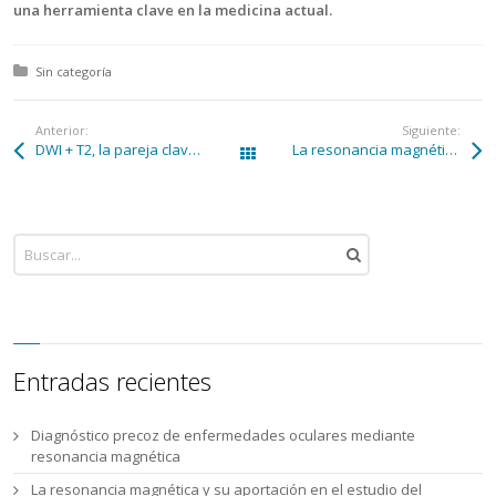
una herramienta clave en la medicina actual.
Posted in:
Sin categoría
Anterior:
Siguiente:
DWI + T2, la pareja clave en la Resonancia Magnética de Próstata
La resonancia magnética y su aportación en el estudio del Síndrome de Asperger
Todas las entradas
Entradas recientes
Diagnóstico precoz de enfermedades oculares mediante
resonancia magnética
La resonancia magnética y su aportación en el estudio del