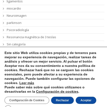
ligamentos
miocardio
Neuroimagen
parkinson
Psicoradiología
Resonancia magnética de 3 teslas
Sin categoría
síndrome Wolfram
Este sitio Web utiliza cookies propias y de terceros
para
mejorar su experiencia de navegación, realizar tareas de
talón de Aquiles
análisis y ofrecer un mejor servicio. Al pulsar el botón
tumor cerebral
Aceptar nos da su consentimiento a nuestra política de
cookies. Rechazar hará que no se carguen las cookies
esenciales, pero puede afectar a su experiencia de
navegación. Puede también configurar las opciones de
cookies
.
Leer más
Puede saber más sobre qué cookies utilizamos o
desactivarlas en la
Configuración de cookies
.
Aviso Legal
Política de Privacidad
Política de Cookies
Configuración de Cookies
Rechazar
Aceptar
Políica de Calidad Medioambiental