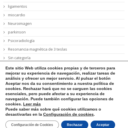
ligamentos
miocardio
Neuroimagen
parkinson
Psicoradiología
Resonancia magnética de 3 teslas
Sin categoría
síndrome Wolfram
Este sitio Web utiliza cookies propias y de terceros
para
mejorar su experiencia de navegación, realizar tareas de
talón de Aquiles
análisis y ofrecer un mejor servicio. Al pulsar el botón
tumor cerebral
Aceptar nos da su consentimiento a nuestra política de
cookies. Rechazar hará que no se carguen las cookies
esenciales, pero puede afectar a su experiencia de
navegación. Puede también configurar las opciones de
cookies
.
Leer más
Puede saber más sobre qué cookies utilizamos o
desactivarlas en la
Configuración de cookies
.
Aviso Legal
Política de Privacidad
Política de Cookies
Configuración de Cookies
Rechazar
Aceptar