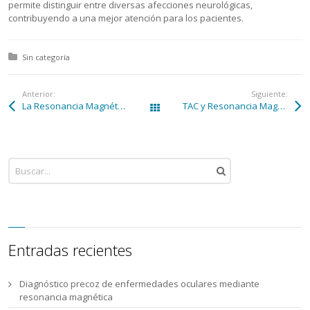
permite distinguir entre diversas afecciones neurológicas,
contribuyendo a una mejor atención para los pacientes.
Posted in:
Sin categoría
Anterior:
Siguiente:
La Resonancia Magnética permite detectar alteraciones en muchas lesiones musculares crónica
TAC y Resonancia Magnética de última generación, avances para la evaluación cardíaca y para los pacientes
Todas las entradas
Entradas recientes
Diagnóstico precoz de enfermedades oculares mediante
resonancia magnética