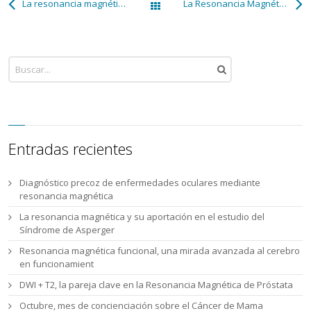
La resonancia magnética en el diagnóstico de la epilepsia
La Resonancia Magnética permite detectar alteraciones en muchas lesiones musculares crónica
Todas las entradas
Entradas recientes
Diagnóstico precoz de enfermedades oculares mediante
resonancia magnética
La resonancia magnética y su aportación en el estudio del
Síndrome de Asperger
Resonancia magnética funcional, una mirada avanzada al cerebro
en funcionamient
DWI + T2, la pareja clave en la Resonancia Magnética de Próstata
Octubre, mes de concienciación sobre el Cáncer de Mama