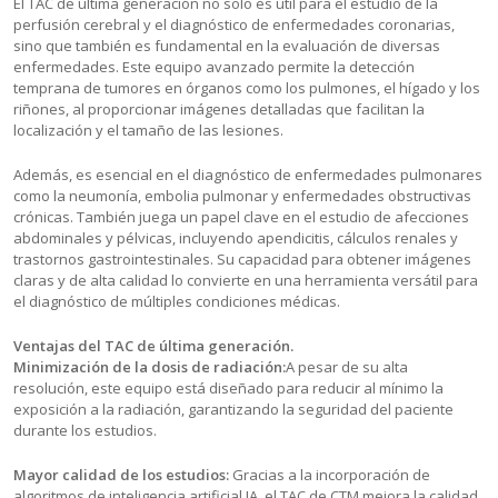
El TAC de última generación no solo es útil para el estudio de la
perfusión cerebral y el diagnóstico de enfermedades coronarias,
sino que también es fundamental en la evaluación de diversas
enfermedades. Este equipo avanzado permite la detección
temprana de tumores en órganos como los pulmones, el hígado y los
riñones, al proporcionar imágenes detalladas que facilitan la
localización y el tamaño de las lesiones.
Además, es esencial en el diagnóstico de enfermedades pulmonares
como la neumonía, embolia pulmonar y enfermedades obstructivas
crónicas. También juega un papel clave en el estudio de afecciones
abdominales y pélvicas, incluyendo apendicitis, cálculos renales y
trastornos gastrointestinales. Su capacidad para obtener imágenes
claras y de alta calidad lo convierte en una herramienta versátil para
el diagnóstico de múltiples condiciones médicas.
Ventajas del TAC de última generación.
Minimización de la dosis de radiación:
A pesar de su alta
resolución, este equipo está diseñado para reducir al mínimo la
exposición a la radiación, garantizando la seguridad del paciente
durante los estudios.
Mayor calidad de los estudios:
Gracias a la incorporación de
algoritmos de inteligencia artificial IA, el TAC de CTM mejora la calidad