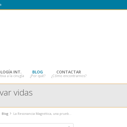
a
LOGÍA INT.
BLOG
CONTACTAR
tiva a la cirugía
¿Por qué?
¿Cómo encontrarnos?
var vidas
Blog
La Resonancia Magnética, una prueba que puede salvar vidas