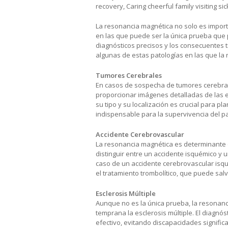
La resonancia magnética no solo es impor
en las que puede ser la única prueba que 
diagnósticos precisos y los consecuentes
algunas de estas patologías en las que la
Tumores Cerebrales
En casos de sospecha de tumores cerebral
proporcionar imágenes detalladas de las es
su tipo y su localización es crucial para pl
indispensable para la supervivencia del pa
Accidente Cerebrovascular
La resonancia magnética es determinante 
distinguir entre un accidente isquémico y u
caso de un accidente cerebrovascular isqué
el tratamiento trombolítico, que puede salv
Esclerosis Múltiple
Aunque no es la única prueba, la resonan
temprana la esclerosis múltiple. El diagnó
efectivo, evitando discapacidades significa