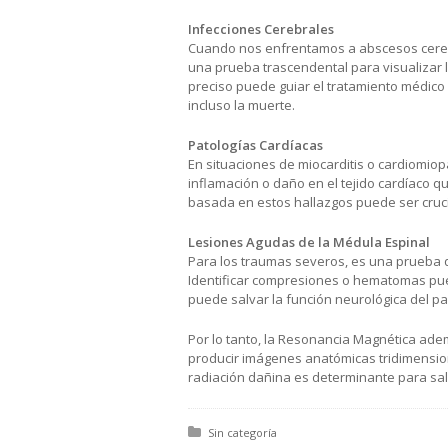
Infecciones Cerebrales
Cuando nos enfrentamos a abscesos cerebr
una prueba trascendental para visualizar l
preciso puede guiar el tratamiento médico
incluso la muerte.
Patologías Cardíacas
En situaciones de miocarditis o cardiomiop
inflamación o daño en el tejido cardíaco 
basada en estos hallazgos puede ser crucia
Lesiones Agudas de la Médula Espinal
Para los traumas severos, es una prueba q
Identificar compresiones o hematomas pue
puede salvar la función neurológica del pa
Por lo tanto, la Resonancia Magnética ad
producir imágenes anatómicas tridimension
radiación dañina es determinante para sal
Posted in:
Sin categoría