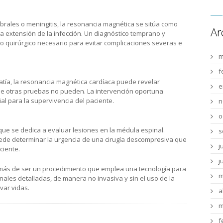
ales o meningitis, la resonancia magnética se sitúa como
Ar
a extensión de la infección. Un diagnóstico temprano y
 o quirúrgico necesario para evitar complicaciones severas e
m
f
atía, la resonancia magnética cardíaca puede revelar
e
que otras pruebas no pueden. La intervención oportuna
l para la supervivencia del paciente.
n
o
ue se dedica a evaluar lesiones en la médula espinal.
s
de determinar la urgencia de una cirugía descompresiva que
j
ciente.
j
emás de ser un procedimiento que emplea una tecnología para
m
ales detalladas, de manera no invasiva y sin el uso de la
var vidas.
a
m
f