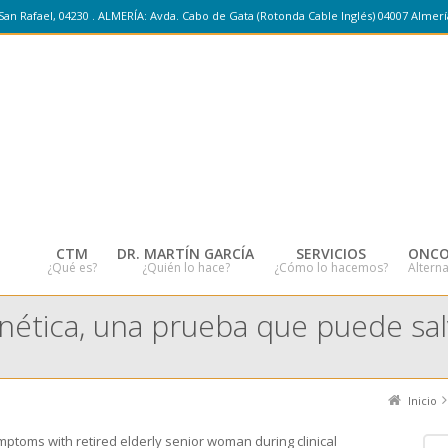
San Rafael, 04230 . ALMERÍA: Avda. Cabo de Gata (Rotonda Cable Inglés) 04007 Almerí
CTM
DR. MARTÍN GARCÍA
SERVICIOS
ONCO
¿Qué es?
¿Quién lo hace?
¿Cómo lo hacemos?
Alterna
ética, una prueba que puede sal
Inicio