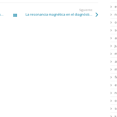
e
Siguiente:
n
Clínica Tecnológica Médica cuenta con una nueva resonancia magnética única en Almería que ha revolucionado el procedimiento y el cuidado del paciente
La resonancia magnética en el diagnóstico de la epilepsia
Todas las entradas
o
s
a
j
m
a
m
f
e
n
o
s
j