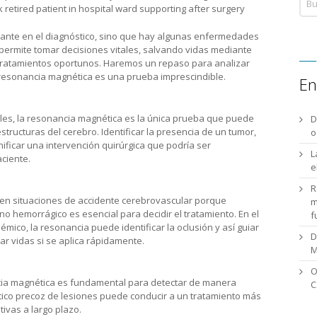
tante en el diagnóstico, sino que hay algunas enfermedades
permite tomar decisiones vitales, salvando vidas mediante
 tratamientos oportunos. Haremos un repaso para analizar
 resonancia magnética es una prueba imprescindible.
En
es, la resonancia magnética es la única prueba que puede
D
tructuras del cerebro. Identificar la presencia de un tumor,
o
anificar una intervención quirúrgica que podría ser
L
ciente.
e
R
en situaciones de accidente cerebrovascular porque
m
no hemorrágico es esencial para decidir el tratamiento. En el
f
mico, la resonancia puede identificar la oclusión y así guiar
D
ar vidas si se aplica rápidamente.
M
O
cia magnética es fundamental para detectar de manera
C
stico precoz de lesiones puede conducir a un tratamiento más
tivas a largo plazo.