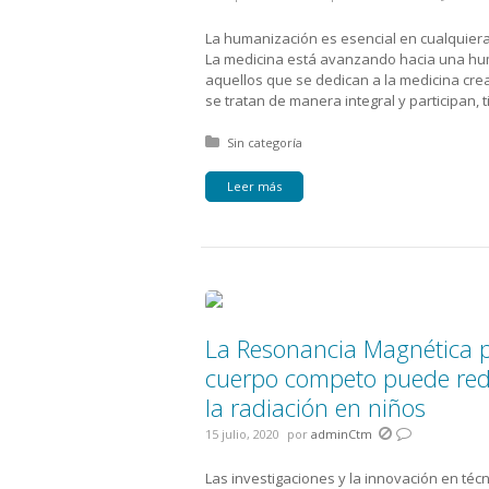
La humanización es esencial en cualquiera 
La medicina está avanzando hacia una hu
aquellos que se dedican a la medicina cre
se tratan de manera integral y participan, t
Posted in:
Sin categoría
Leer más
La Resonancia Magnética p
cuerpo competo puede reduc
la radiación en niños
15 julio, 2020
por
adminCtm
Las investigaciones y la innovación en téc