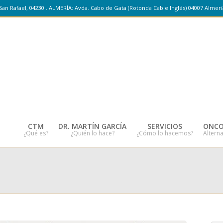
San Rafael, 04230 . ALMERÍA: Avda. Cabo de Gata (Rotonda Cable Inglés) 04007 Almerí
CTM
DR. MARTÍN GARCÍA
SERVICIOS
ONCO
¿Qué es?
¿Quién lo hace?
¿Cómo lo hacemos?
Alterna