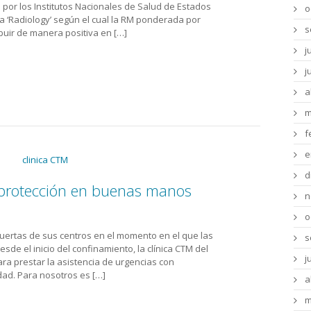
 por los Institutos Nacionales de Salud de Estados
o
ta ‘Radiology’ según el cual la RM ponderada por
s
buir de manera positiva en […]
j
j
a
m
f
e
d
 protección en buenas manos
n
o
puertas de sus centros en el momento en el que las
s
de el inicio del confinamiento, la clínica CTM del
j
ra prestar la asistencia de urgencias con
dad. Para nosotros es […]
a
m