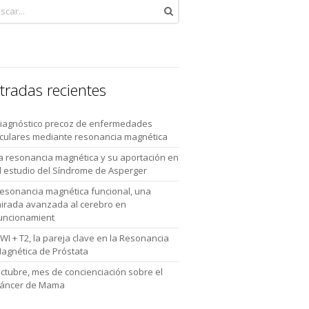
tradas recientes
iagnóstico precoz de enfermedades
culares mediante resonancia magnética
a resonancia magnética y su aportación en
l estudio del Síndrome de Asperger
esonancia magnética funcional, una
irada avanzada al cerebro en
uncionamient
WI + T2, la pareja clave en la Resonancia
agnética de Próstata
ctubre, mes de concienciación sobre el
áncer de Mama