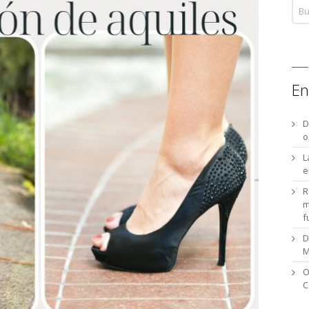
En
D
o
L
e
R
m
f
D
M
O
C