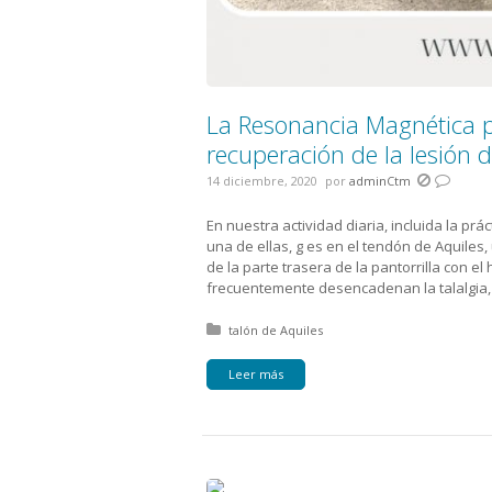
La Resonancia Magnética p
recuperación de la lesión d
14 diciembre, 2020
por
adminCtm
En nuestra actividad diaria, incluida la pr
una de ellas, g es en el tendón de Aquiles
de la parte trasera de la pantorrilla con el
frecuentemente desencadenan la talalgia,
Posted in:
talón de Aquiles
Leer más