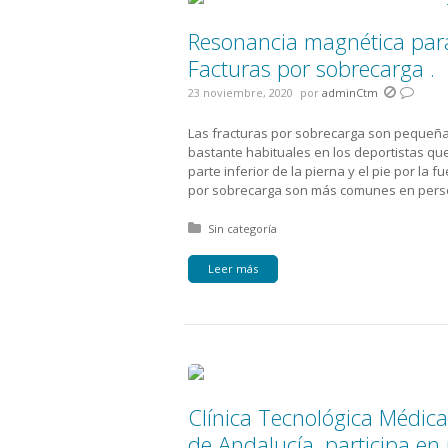
Resonancia magnética para 
Facturas por sobrecarga .
23 noviembre, 2020
por
adminCtm
Las fracturas por sobrecarga son pequeña
bastante habituales en los deportistas qu
parte inferior de la pierna y el pie por la f
por sobrecarga son más comunes en pers
Posted in:
Sin categoría
Leer más
Clínica Tecnológica Médica
de Andalucía, participa e