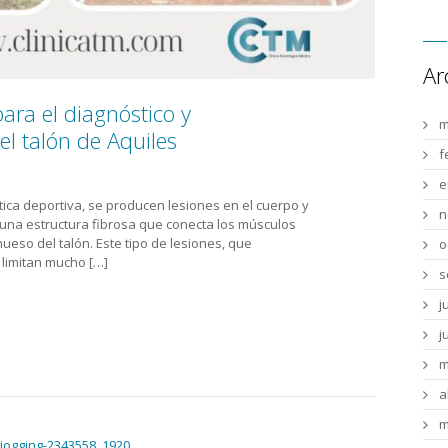
Ar
ara el diagnóstico y
m
el talón de Aquiles
f
e
áctica deportiva, se producen lesiones en el cuerpo y
n
, una estructura fibrosa que conecta los músculos
 hueso del talón. Este tipo de lesiones, que
o
 limitan mucho […]
s
j
j
m
a
m