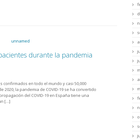
f
d
n
s
a
j
pacientes durante la pandemia
j
m
a
os confirmados en todo el mundo y casi 50,000
m
de 2020, la pandemia de COVID-19 se ha convertido
a propagación del COVID-19 en España tiene una
f
un […]
n
o
s
j