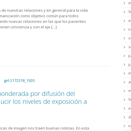
m
de nuestras relaciones y en general para la vida.
f
manización como objetivo común para todos
e
ando nuevas relaciones en las que los pacientes
ienen conciencia y son el eje […]
n
o
s
j
j
m
a
m
onderada por difusión del
f
ir los niveles de exposición a
e
d
n
nicas de imagen nos traen buenas noticias. En esta