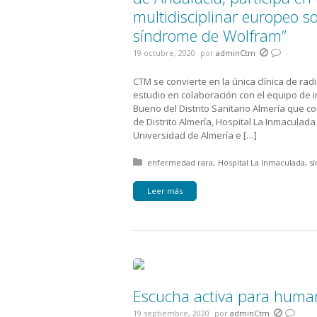
multidisciplinar europeo s
síndrome de Wolfram”
19 octubre, 2020
por
adminCtm
CTM se convierte en la única clínica de ra
estudio en colaboración con el equipo de 
Bueno del Distrito Sanitario Almería que c
de Distrito Almería, Hospital La Inmaculad
Universidad de Almería e […]
Posted in:
enfermedad rara
Hospital La Inmaculada
s
Leer más
Escucha activa para human
19 septiembre, 2020
por
adminCtm