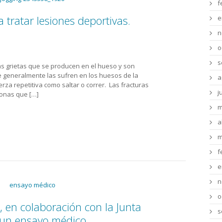
f
tratar lesiones deportivas.
e
n
o
s
s grietas que se producen en el hueso y son
e generalmente las sufren en los huesos de la
a
uerza repetitiva como saltar o correr. Las fracturas
j
onas que […]
m
a
m
f
e
n
o
, en colaboración con la Junta
s
n un ensayo médico