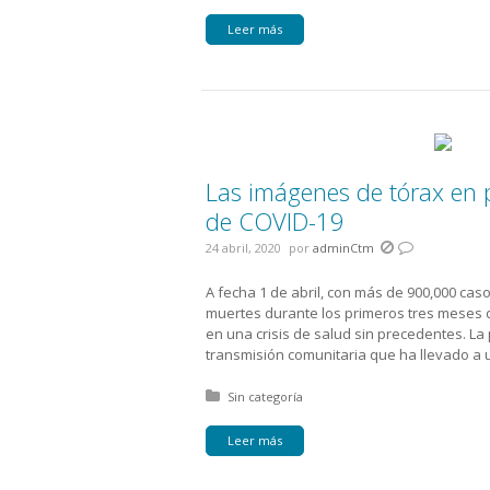
Leer más
Las imágenes de tórax en 
de COVID-19
24 abril, 2020
por
adminCtm
A fecha 1 de abril, con más de 900,000 cas
muertes durante los primeros tres meses 
en una crisis de salud sin precedentes. L
transmisión comunitaria que ha llevado a 
Posted in:
Sin categoría
Leer más