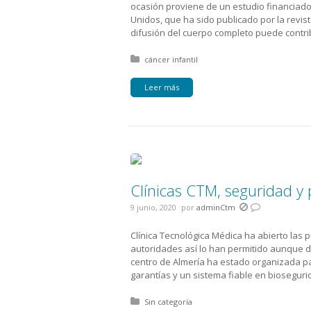
ocasión proviene de un estudio financiado
Unidos, que ha sido publicado por la revis
difusión del cuerpo completo puede contri
Posted in:
cáncer infantil
Leer más
Clínicas CTM, seguridad y
9 junio, 2020
por
adminCtm
Clínica Tecnológica Médica ha abierto las 
autoridades así lo han permitido aunque des
centro de Almería ha estado organizada pa
garantías y un sistema fiable en bioseguri
Posted in:
Sin categoría