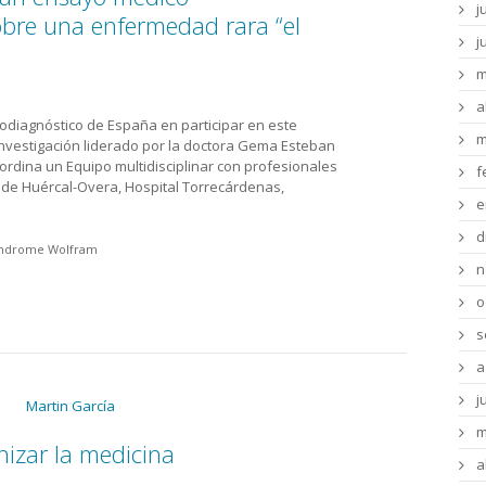
j
obre una enfermedad rara “el
j
m
a
diodiagnóstico de España en participar en este
m
investigación liderado por la doctora Gema Esteban
oordina un Equipo multidisciplinar con profesionales
f
a de Huércal-Overa, Hospital Torrecárdenas,
e
d
índrome Wolfram
n
o
s
a
j
m
izar la medicina
a