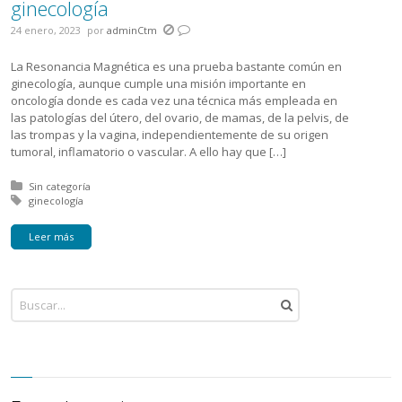
ginecología
24 enero, 2023
por
adminCtm
La Resonancia Magnética es una prueba bastante común en
ginecología, aunque cumple una misión importante en
oncología donde es cada vez una técnica más empleada en
las patologías del útero, del ovario, de mamas, de la pelvis, de
las trompas y la vagina, independientemente de su origen
tumoral, inflamatorio o vascular. A ello hay que […]
Posted in:
Sin categoría
Tagged with:
ginecología
Leer más