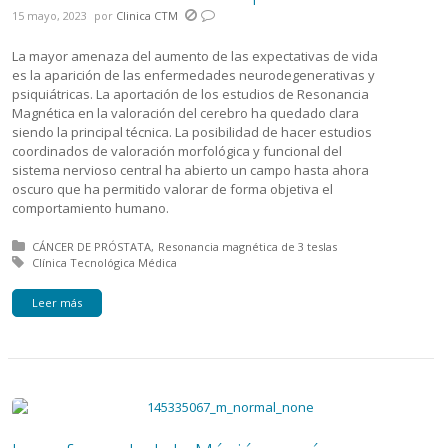
15 mayo, 2023
por
Clinica CTM
La mayor amenaza del aumento de las expectativas de vida
es la aparición de las enfermedades neurodegenerativas y
psiquiátricas. La aportación de los estudios de Resonancia
Magnética en la valoración del cerebro ha quedado clara
siendo la principal técnica. La posibilidad de hacer estudios
coordinados de valoración morfológica y funcional del
sistema nervioso central ha abierto un campo hasta ahora
oscuro que ha permitido valorar de forma objetiva el
comportamiento humano.
Posted in:
CÁNCER DE PRÓSTATA
Resonancia magnética de 3 teslas
Tagged with:
Clínica Tecnológica Médica
Leer más