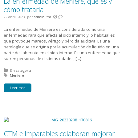
La enfermedad de Méniére, qué es y
cómo tratarla
22 abril, 2023
por
adminCtm
La enfermedad de Ménière es considerada como una
enfermedad rara que afecta al oído interno y lo habitual es
que provoque mareos, vértigo y pérdida auditiva. Es una
patología que se origina por la acumulación de líquido en una
parte del laberinto en el oído interno. Es una enfermedad que
sufren personas de distintas edades, […]
Posted in:
Sin categoría
Tagged with:
Meniere
Leer más
CTM e Imparables colaboran mejorar